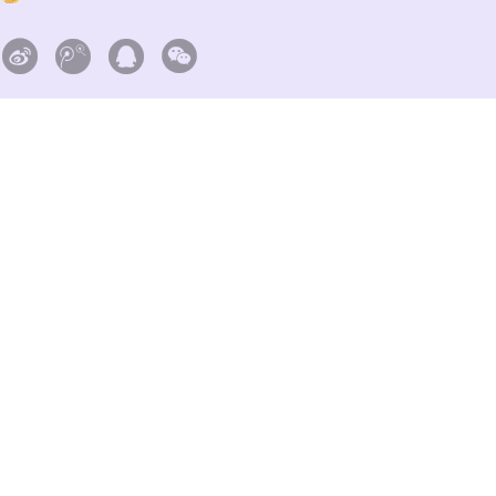



