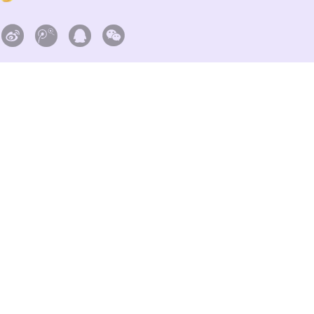



