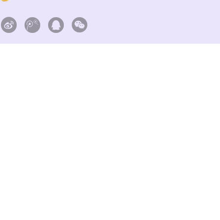



