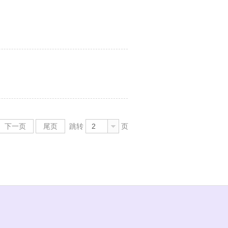
下一页
尾页
跳转
2
页