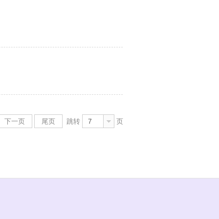
下一页
尾页
跳转
7
页