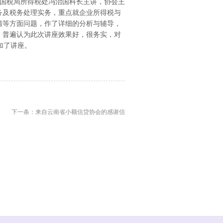
市国税局所得税处冯治国科长主讲，协会王
务及税务处理实务，重点就企业所得税与
清等方面问题，作了详细的分析与辅导，
，普遍认为此次讲座效果好，很务实，对
加了讲座。
下一条：来自云南省小额信贷协会的感谢信