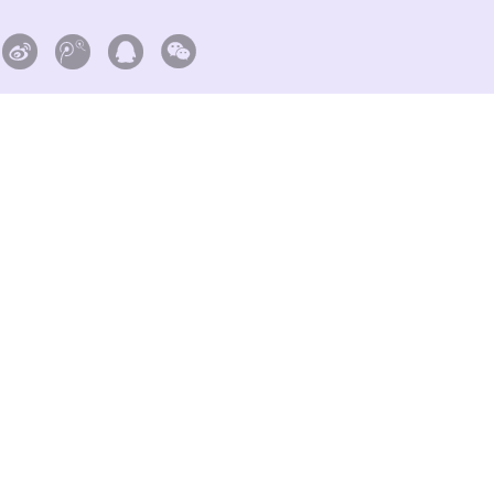



