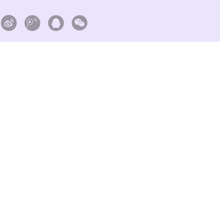



