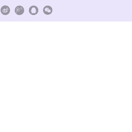



