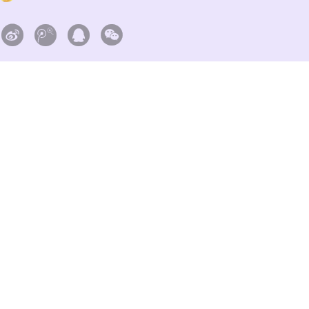



