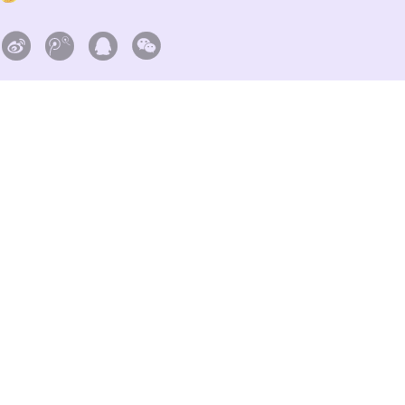



