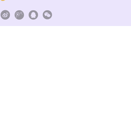



