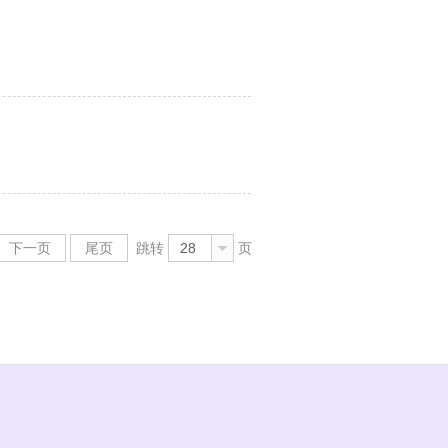
下一页
尾页
跳转
28
页